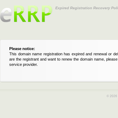
Expired Registration Recovery Pol
Please notice:
Bitte beachten Sie:
This domain name registration has expired and renewal or dele
Diese Domainregistrierung ist abgelaufen und die Verläng
are the registrant and want to renew the domain name, please 
Domain stehen an. Wenn Sie der Registrant sind und di
service provider.
verlängern möchten, kontaktieren Sie bitte Ihren Service-Provid
© 2026